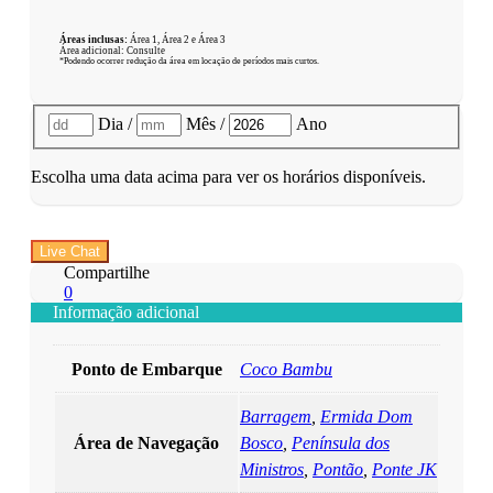
Áreas inclusas:
Área 1, Área 2 e Área 3
Área adicional: Consulte
*Podendo ocorrer redução da área em locação de períodos mais curtos.
Dia
/
Mês
/
Ano
Escolha uma data acima para ver os horários disponíveis.
Live Chat
Compartilhe
0
Informação adicional
Ponto de Embarque
Coco Bambu
Barragem
,
Ermida Dom
Área de Navegação
Bosco
,
Península dos
Ministros
,
Pontão
,
Ponte JK